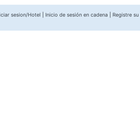
iciar sesion/Hotel
|
Inicio de sesión en cadena
|
Registre su