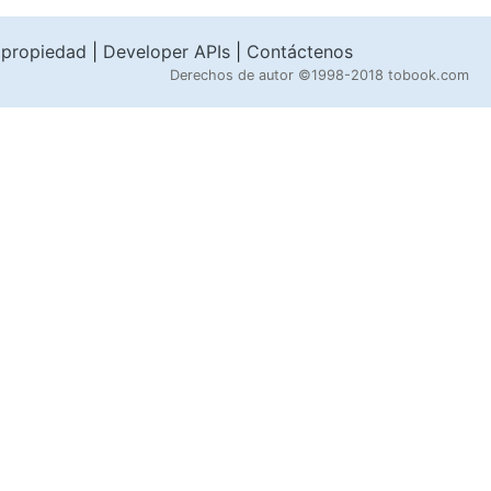
 propiedad
|
Developer APIs
|
Contáctenos
Derechos de autor
©1998-2018 tobook.com